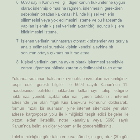
6698 sayılı Kanun ve ilgili diğer kanun hükümlerine uygun
olarak işlenmiş olmasına rağmen, işlenmesini gerektiren
sebeplerin ortadan kalkması hâlinde kişisel verilerin
silinmesini veya yok edilmesini isteme ve bu kapsamda
yapılan işlemin kişisel verilerin aktarıldığı üçüncü kişilere
bildirilmesini isteme,
İşlenen verilerin münhasıran otomatik sistemler vasıtasıyla
analiz edilmesi suretiyle kişinin kendisi aleyhine bir
sonucun ortaya çıkmasına itiraz etme,
Kişisel verilerin kanuna aykırı olarak işlenmesi sebebiyle
zarara uğraması hâlinde zararın giderilmesini talep etme.
Yukarıda sıralanan haklarınıza yönelik başvurularınızı kimliğinizi
tespit edici gerekli bilgiler ile 6698 sayılı Kanun’nun 11.
maddesinde belirtilen haklardan kullanmayı talep ettiğiniz
hakkınıza yönelik açıklamalarınızı içeren talebinizi; internet
adresinde yer alan “İlgili Kişi Başvuru Formunu” doldurarak,
formun imzalı bir nüshasını yine internet sitemizde yer alan
adrese kargo/posta yolu ile kimliğinizi tespit edici belgeler ile
bizzat elden iletebilir, noter kanalıyla veya 6698 sayılı
Kanun’nda belirtilen diğer yöntemler ile gönderebilirsiniz.
Talebin niteliğine göre talep en kısa sürede, en geç otuz (30) gün