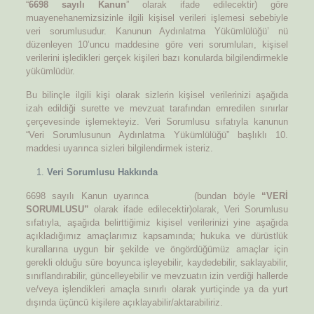
“
6698 sayılı Kanun
” olarak ifade edilecektir) göre
muayenehanemizsizinle ilgili kişisel verileri işlemesi sebebiyle
veri sorumlusudur. Kanunun Aydınlatma Yükümlülüğü’ nü
düzenleyen 10’uncu maddesine göre veri sorumluları, kişisel
verilerini işledikleri gerçek kişileri bazı konularda bilgilendirmekle
yükümlüdür.
Bu bilinçle ilgili kişi olarak sizlerin kişisel verilerinizi aşağıda
izah edildiği surette ve mevzuat tarafından emredilen sınırlar
çerçevesinde işlemekteyiz. Veri Sorumlusu sıfatıyla kanunun
“Veri Sorumlusunun Aydınlatma Yükümlülüğü” başlıklı 10.
maddesi uyarınca sizleri bilgilendirmek isteriz.
Veri Sorumlusu Hakkında
6698 sayılı Kanun uyarınca
(bundan böyle
“VERİ
SORUMLUSU”
olarak ifade edilecektir)olarak, Veri Sorumlusu
sıfatıyla, aşağıda belirttiğimiz kişisel verilerinizi yine aşağıda
açıkladığımız amaçlarımız kapsamında; hukuka ve dürüstlük
kurallarına uygun bir şekilde ve öngördüğümüz amaçlar için
gerekli olduğu süre boyunca işleyebilir, kaydedebilir, saklayabilir,
sınıflandırabilir, güncelleyebilir ve mevzuatın izin verdiği hallerde
ve/veya işlendikleri amaçla sınırlı olarak yurtiçinde ya da yurt
dışında üçüncü kişilere açıklayabilir/aktarabiliriz.