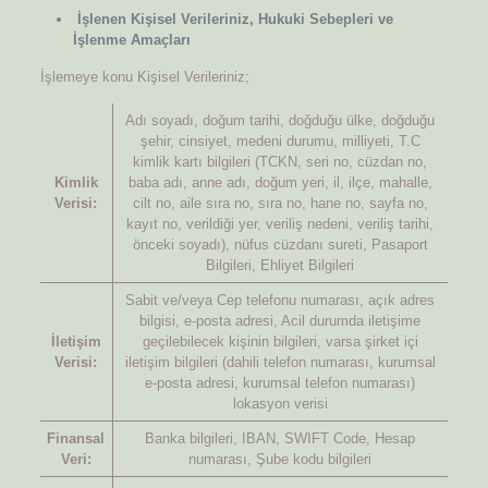
İşlenen Kişisel Verileriniz, Hukuki Sebepleri ve
İşlenme Amaçları
İşlemeye konu Kişisel Verileriniz;
Adı soyadı, doğum tarihi, doğduğu ülke, doğduğu
şehir, cinsiyet, medeni durumu, milliyeti, T.C
kimlik kartı bilgileri (TCKN, seri no, cüzdan no,
Kimlik
baba adı, anne adı, doğum yeri, il, ilçe, mahalle,
Verisi:
cilt no, aile sıra no, sıra no, hane no, sayfa no,
kayıt no, verildiği yer, veriliş nedeni, veriliş tarihi,
önceki soyadı), nüfus cüzdanı sureti, Pasaport
Bilgileri, Ehliyet Bilgileri
Sabit ve/veya Cep telefonu numarası, açık adres
bilgisi, e-posta adresi, Acil durumda iletişime
İletişim
geçilebilecek kişinin bilgileri, varsa şirket içi
Verisi:
iletişim bilgileri (dahili telefon numarası, kurumsal
e-posta adresi, kurumsal telefon numarası)
lokasyon verisi
Finansal
Banka bilgileri, IBAN, SWIFT Code, Hesap
Veri:
numarası, Şube kodu bilgileri