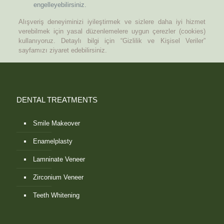
engelleyebilirsiniz.
Alışveriş deneyiminizi iyileştirmek ve sizlere daha iyi hizmet
verebilmek için yasal düzenlemelere uygun çerezler (cookies)
kullanıyoruz. Detaylı bilgi için “Gizlilik ve Kişisel Veriler”
sayfamızı ziyaret edebilirsiniz.
DENTAL TREATMENTS
Smile Makeover
Enamelplasty
Lamninate Veneer
Zirconium Veneer
Teeth Whitening