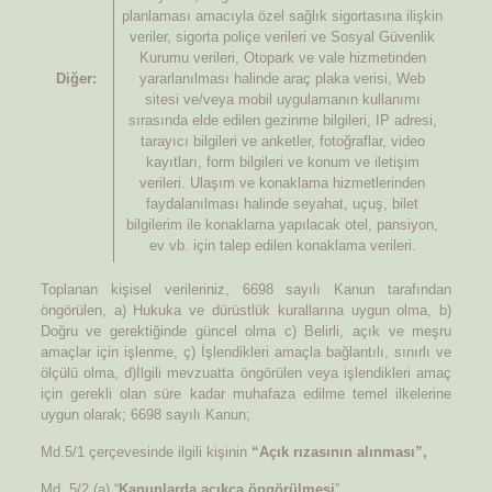
planlaması amacıyla özel sağlık sigortasına ilişkin
veriler, sigorta poliçe verileri ve Sosyal Güvenlik
Kurumu verileri, Otopark ve vale hizmetinden
Diğer:
yararlanılması halinde araç plaka verisi, Web
sitesi ve/veya mobil uygulamanın kullanımı
sırasında elde edilen gezinme bilgileri, IP adresi,
tarayıcı bilgileri ve anketler, fotoğraflar, video
kayıtları, form bilgileri ve konum ve iletişim
verileri. Ulaşım ve konaklama hizmetlerinden
faydalanılması halinde seyahat, uçuş, bilet
bilgilerim ile konaklama yapılacak otel, pansiyon,
ev vb. için talep edilen konaklama verileri.
Toplanan kişisel verileriniz, 6698 sayılı Kanun tarafından
öngörülen, a) Hukuka ve dürüstlük kurallarına uygun olma, b)
Doğru ve gerektiğinde güncel olma c) Belirli, açık ve meşru
amaçlar için işlenme, ç) İşlendikleri amaçla bağlantılı, sınırlı ve
ölçülü olma, d)İlgili mevzuatta öngörülen veya işlendikleri amaç
için gerekli olan süre kadar muhafaza edilme temel ilkelerine
uygun olarak; 6698 sayılı Kanun;
Md.5/1 çerçevesinde ilgili kişinin
“Açık rızasının alınması”,
Md. 5/2 (a) “
Kanunlarda açıkça öngörülmesi
”,