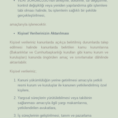
VERİ SORUMLUSU’nun birleşme, bölünme, tür değiştirme,
kontrol değişikliği veya yeniden yapılandırma gibi işlemlere
tabi olması halinde, bu işlemlerin sağlıklı bir şekilde
gerçekleştirilmesi,
amaçlarıyla işlenecektir.
Kişisel Verilerinizin Aktarılması
Kişisel verileriniz kanunlarda açıkça belirtilmiş durumlarda talep
edilmesi halinde kanunlarda belirtilen kamu kurumlarına
(Bakanlıklar ve Cumhurbaşkanlığı kurulları gibi kamu kurum ve
kuruluşları) kanunda öngörülen amaç ve sınırlamalar dâhilinde
aktarılabilir.
Kişisel verileriniz;
Kanuni yükümlülüğün yerine getirilmesi amacıyla yetkili
resmi kurum ve kuruluşlar ile kanunen yetkilendirilmiş özel
kişilere,
Yargısal süreçlerin yürütülebilmesi veya takibinin
sağlanması amacıyla ilgili yargı makamlarına,
yetkilendirilen avukatlara,
İş süreçlerinin geliştirilmesi, tanım ve pazarlama