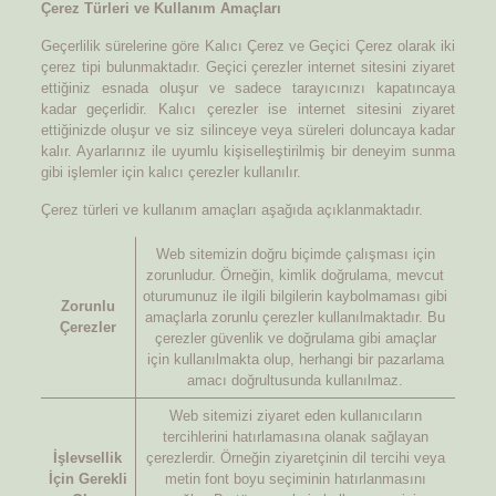
Çerez Türleri ve Kullanım Amaçları
Geçerlilik sürelerine göre Kalıcı Çerez ve Geçici Çerez olarak iki
çerez tipi bulunmaktadır. Geçici çerezler internet sitesini ziyaret
ettiğiniz esnada oluşur ve sadece tarayıcınızı kapatıncaya
kadar geçerlidir. Kalıcı çerezler ise internet sitesini ziyaret
ettiğinizde oluşur ve siz silinceye veya süreleri doluncaya kadar
kalır. Ayarlarınız ile uyumlu kişiselleştirilmiş bir deneyim sunma
gibi işlemler için kalıcı çerezler kullanılır.
Çerez türleri ve kullanım amaçları aşağıda açıklanmaktadır.
Web sitemizin doğru biçimde çalışması için
zorunludur. Örneğin, kimlik doğrulama, mevcut
oturumunuz ile ilgili bilgilerin kaybolmaması gibi
Zorunlu
amaçlarla zorunlu çerezler kullanılmaktadır. Bu
Çerezler
çerezler güvenlik ve doğrulama gibi amaçlar
için kullanılmakta olup, herhangi bir pazarlama
amacı doğrultusunda kullanılmaz.
Web sitemizi ziyaret eden kullanıcıların
tercihlerini hatırlamasına olanak sağlayan
İşlevsellik
çerezlerdir. Örneğin ziyaretçinin dil tercihi veya
İçin Gerekli
metin font boyu seçiminin hatırlanmasını