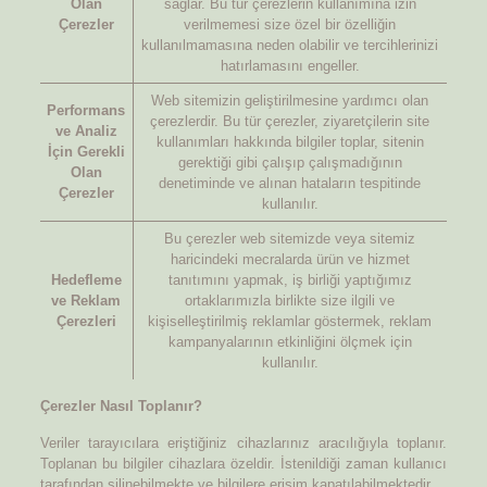
Olan
sağlar. Bu tür çerezlerin kullanımına izin
Çerezler
verilmemesi size özel bir özelliğin
kullanılmamasına neden olabilir ve tercihlerinizi
hatırlamasını engeller.
Web sitemizin geliştirilmesine yardımcı olan
Performans
çerezlerdir. Bu tür çerezler, ziyaretçilerin site
ve Analiz
kullanımları hakkında bilgiler toplar, sitenin
İçin Gerekli
gerektiği gibi çalışıp çalışmadığının
Olan
denetiminde ve alınan hataların tespitinde
Çerezler
kullanılır.
Bu çerezler web sitemizde veya sitemiz
haricindeki mecralarda ürün ve hizmet
Hedefleme
tanıtımını yapmak, iş birliği yaptığımız
ve Reklam
ortaklarımızla birlikte size ilgili ve
Çerezleri
kişiselleştirilmiş reklamlar göstermek, reklam
kampanyalarının etkinliğini ölçmek için
kullanılır.
Çerezler Nasıl Toplanır?
Veriler tarayıcılara eriştiğiniz cihazlarınız aracılığıyla toplanır.
Toplanan bu bilgiler cihazlara özeldir. İstenildiği zaman kullanıcı
tarafından silinebilmekte ve bilgilere erişim kapatılabilmektedir.