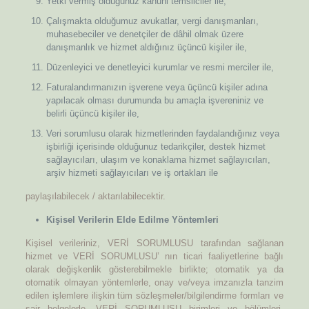
Yetki vermiş olduğunuz kanuni temsilciler ile,
Çalışmakta olduğumuz avukatlar, vergi danışmanları,
muhasebeciler ve denetçiler de dâhil olmak üzere
danışmanlık ve hizmet aldığınız üçüncü kişiler ile,
Düzenleyici ve denetleyici kurumlar ve resmi merciler ile,
Faturalandırmanızın işverene veya üçüncü kişiler adına
yapılacak olması durumunda bu amaçla işvereniniz ve
belirli üçüncü kişiler ile,
Veri sorumlusu olarak hizmetlerinden faydalandığınız veya
işbirliği içerisinde olduğunuz tedarikçiler, destek hizmet
sağlayıcıları, ulaşım ve konaklama hizmet sağlayıcıları,
arşiv hizmeti sağlayıcıları ve iş ortakları ile
paylaşılabilecek / aktarılabilecektir.
Kişisel Verilerin Elde Edilme Yöntemleri
Kişisel verileriniz, VERİ SORUMLUSU tarafından sağlanan
hizmet ve VERİ SORUMLUSU’ nın ticari faaliyetlerine bağlı
olarak değişkenlik gösterebilmekle birlikte; otomatik ya da
otomatik olmayan yöntemlerle, onay ve/veya imzanızla tanzim
edilen işlemlere ilişkin tüm sözleşmeler/bilgilendirme formları ve
sair belgelerle, VERİ SORUMLUSU birimleri ve bölümleri,