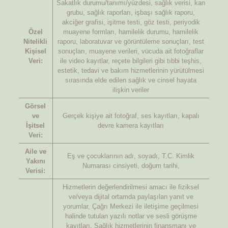
Sakatlık durumu/tanımı/yüzdesi, sağlık verisi, kan
grubu, sağlık raporları, işbaşı sağlık raporu,
akciğer grafisi, işitme testi, göz testi, periyodik
Özel
muayene formları, hamilelik durumu, hamilelik
Nitelikli
raporu, laboratuvar ve görüntüleme sonuçları, test
Kişisel
sonuçları, muayene verileri, vücuda ait fotoğraflar
Veri:
ile video kayıtlar, reçete bilgileri gibi tıbbi teşhis,
estetik, tedavi ve bakım hizmetlerinin yürütülmesi
sırasında elde edilen sağlık ve cinsel hayata
ilişkin veriler
Görsel
ve
Gerçek kişiye ait fotoğraf, ses kayıtları, kapalı
İşitsel
devre kamera kayıtları
Veri:
Aile ve
Eş ve çocuklarının adı, soyadı, T.C. Kimlik
Yakını
Numarası cinsiyeti, doğum tarihi,
Verisi:
Hizmetlerin değerlendirilmesi amacı ile fiziksel
ve/veya dijital ortamda paylaşılan yanıt ve
yorumlar, Çağrı Merkezi ile iletişime geçilmesi
halinde tutulan yazılı notlar ve sesli görüşme
kayıtları, Sağlık hizmetlerinin finansmanı ve