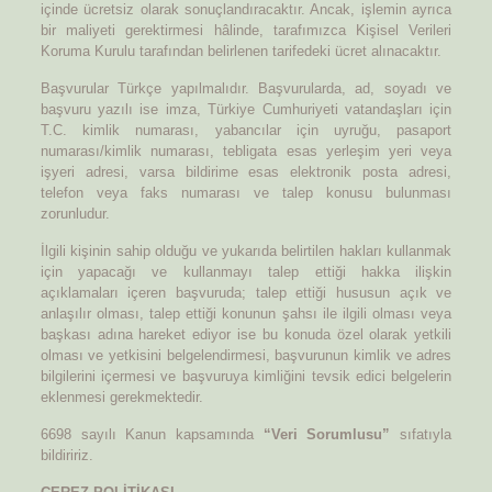
içinde ücretsiz olarak sonuçlandıracaktır. Ancak, işlemin ayrıca
bir maliyeti gerektirmesi hâlinde, tarafımızca Kişisel Verileri
Koruma Kurulu tarafından belirlenen tarifedeki ücret alınacaktır.
Başvurular Türkçe yapılmalıdır. Başvurularda, ad, soyadı ve
başvuru yazılı ise imza, Türkiye Cumhuriyeti vatandaşları için
T.C. kimlik numarası, yabancılar için uyruğu, pasaport
numarası/kimlik numarası, tebligata esas yerleşim yeri veya
işyeri adresi, varsa bildirime esas elektronik posta adresi,
telefon veya faks numarası ve talep konusu bulunması
zorunludur.
İlgili kişinin sahip olduğu ve yukarıda belirtilen hakları kullanmak
için yapacağı ve kullanmayı talep ettiği hakka ilişkin
açıklamaları içeren başvuruda; talep ettiği hususun açık ve
anlaşılır olması, talep ettiği konunun şahsı ile ilgili olması veya
başkası adına hareket ediyor ise bu konuda özel olarak yetkili
olması ve yetkisini belgelendirmesi, başvurunun kimlik ve adres
bilgilerini içermesi ve başvuruya kimliğini tevsik edici belgelerin
eklenmesi gerekmektedir.
6698 sayılı Kanun kapsamında
“Veri Sorumlusu”
sıfatıyla
bildiririz.